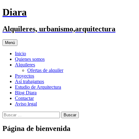
Saltar
Diara
al
contenido
Alquileres, urbanismo,arquitectura
Menú
Inicio
Quienes somos
Alquileres
Ofertas de alquiler
Proyectos
Así trabajamos
Estudio de Arquitectura
Blog Diara
Contactar
Aviso legal
Buscar:
Página de bienvenida